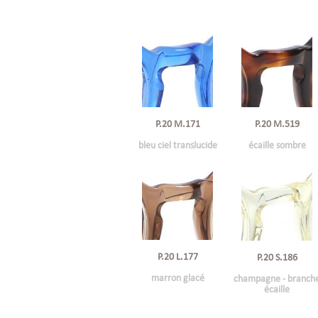
P.20 M.171
P.20 M.519
bleu ciel translucide
écaille sombre
P.20 L.177
P.20 S.186
marron glacé
champagne - branch
écaille