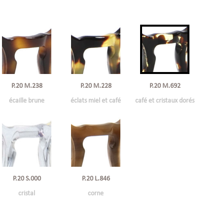
P.20 M.238
P.20 M.228
P.20 M.692
écaille brune
éclats miel et café
café et cristaux dorés
P.20 S.000
P.20 L.846
cristal
corne