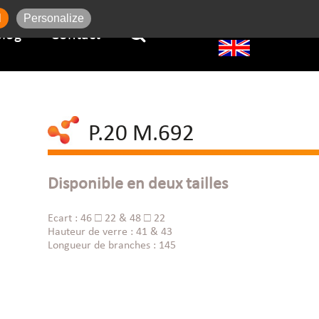
l
Personalize
Blog
Contact
P.20 M.692
Disponible en deux tailles
Ecart : 46 □ 22 & 48 □ 22
Hauteur de verre : 41 & 43
Longueur de branches : 145