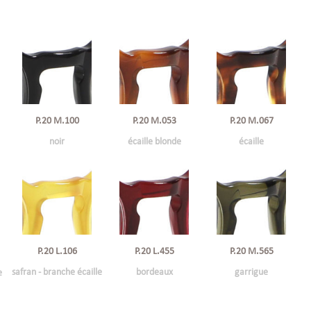
P.20 M.100
P.20 M.053
P.20 M.067
noir
écaille blonde
écaille
P.20 L.106
P.20 L.455
P.20 M.565
safran - branche écaille
bordeaux
garrigue
e