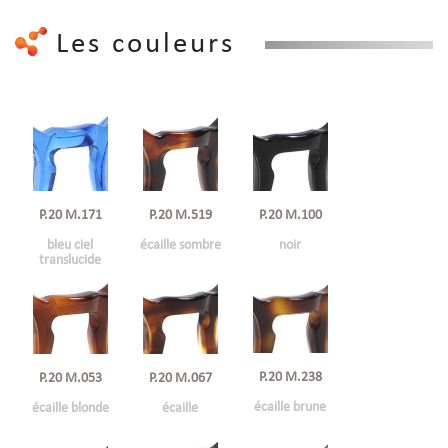
Les couleurs
P.20 M.100
P.20 M.171
P.20 M.519
noir
bleu ciel
écaille sombre
translucide
P.20 M.238
P.20 M.053
P.20 M.067
écaille brune
écaille blonde
écaille