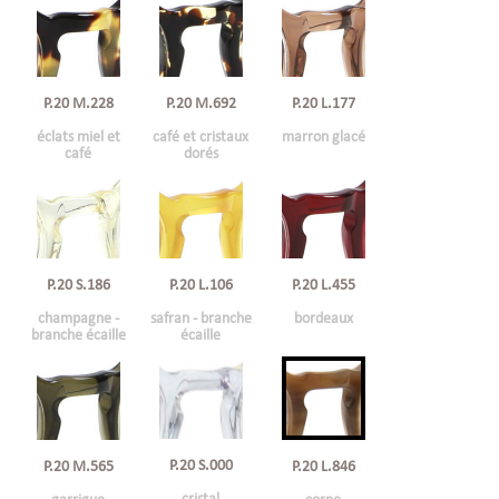
P.20 M.228
P.20 M.692
P.20 L.177
éclats miel et
café et cristaux
marron glacé
café
dorés
P.20 L.106
P.20 L.455
P.20 S.186
safran - branche
bordeaux
champagne -
écaille
branche écaille
P.20 S.000
P.20 M.565
P.20 L.846