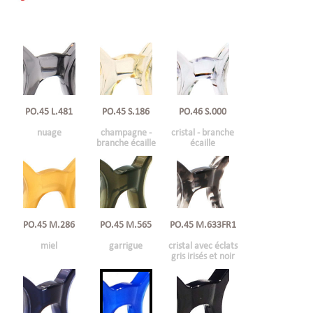
PO.45 L.481
PO.45 S.186
PO.46 S.000
nuage
champagne -
cristal - branche
branche écaille
écaille
PO.45 M.565
PO.45 M.633FR1
PO.45 M.286
garrigue
cristal avec éclats
miel
gris irisés et noir