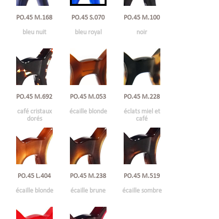
PO.45 M.168
PO.45 S.070
PO.45 M.100
bleu nuit
bleu royal
noir
PO.45 M.692
PO.45 M.053
PO.45 M.228
café cristaux
écaille blonde
éclats miel et
dorés
café
PO.45 L.404
PO.45 M.238
PO.45 M.519
écaille blonde
écaille brune
écaille sombre