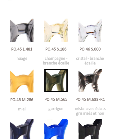
PO.45 L.481
PO.45 S.186
PO.46 S.000
nuage
champagne -
cristal - branche
branche écaille
écaille
PO.45 M.565
PO.45 M.633FR1
PO.45 M.286
garrigue
cristal avec éclats
miel
gris irisés et noir