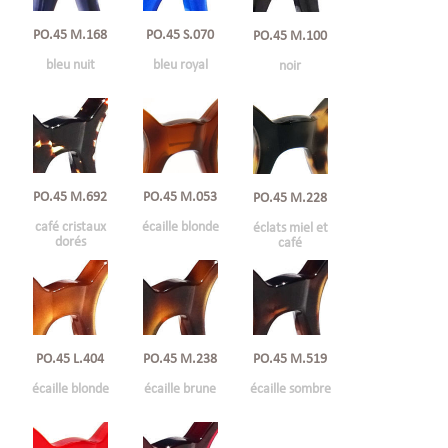
PO.45 M.168
PO.45 S.070
PO.45 M.100
bleu nuit
bleu royal
noir
PO.45 M.692
PO.45 M.053
PO.45 M.228
café cristaux
écaille blonde
éclats miel et
dorés
café
PO.45 L.404
PO.45 M.238
PO.45 M.519
écaille blonde
écaille brune
écaille sombre