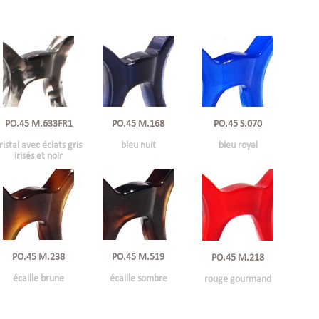
PO.45 M.633FR1
PO.45 M.168
PO.45 S.070
ristal avec éclats gris
bleu nuit
bleu royal
irisés et noir
PO.45 M.238
PO.45 M.519
PO.45 M.218
écaille brune
écaille sombre
rouge gourmand