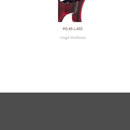
PO.45 L.455
rouge bordeaux