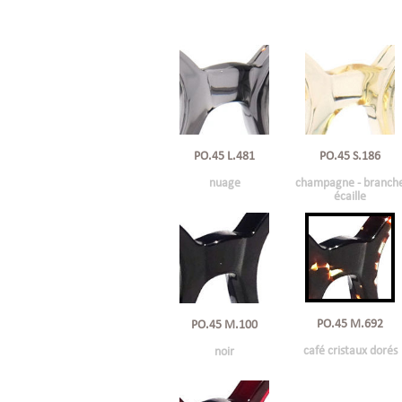
PO.45 L.481
PO.45 S.186
nuage
champagne - branch
écaille
PO.45 M.692
PO.45 M.100
café cristaux dorés
noir