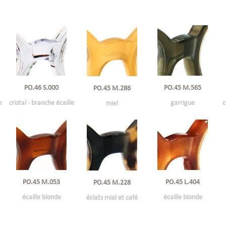
PO.46 S.000
PO.45 M.565
PO.45 M.286
e
cristal - branche écaille
garrigue
c
miel
PO.45 M.053
PO.45 L.404
PO.45 M.228
écaille blonde
écaille blonde
éclats miel et café