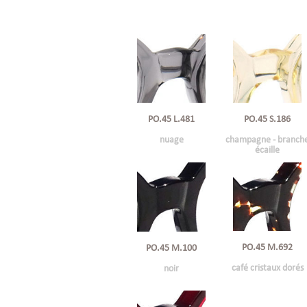
PO.45 L.481
PO.45 S.186
nuage
champagne - branch
écaille
PO.45 M.692
PO.45 M.100
café cristaux dorés
noir