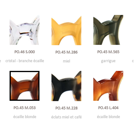
PO.46 S.000
PO.45 M.565
PO.45 M.286
e
cristal - branche écaille
garrigue
c
miel
PO.45 M.053
PO.45 L.404
PO.45 M.228
écaille blonde
écaille blonde
éclats miel et café