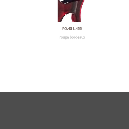
PO.45 L.455
rouge bordeaux