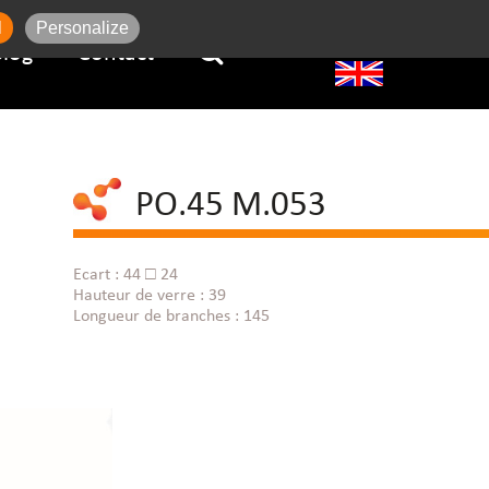
l
Personalize
Blog
Contact
PO.45 M.053
Ecart : 44 □ 24
Hauteur de verre : 39
Longueur de branches : 145