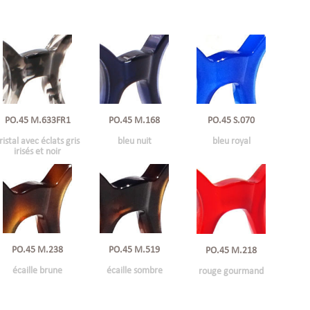
PO.45 M.633FR1
PO.45 M.168
PO.45 S.070
ristal avec éclats gris
bleu nuit
bleu royal
irisés et noir
PO.45 M.238
PO.45 M.519
PO.45 M.218
écaille brune
écaille sombre
rouge gourmand