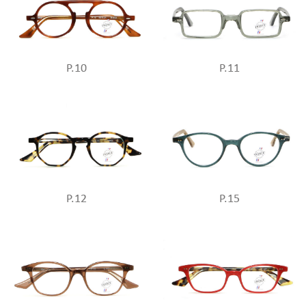
P.10
P.11
P.12
P.15