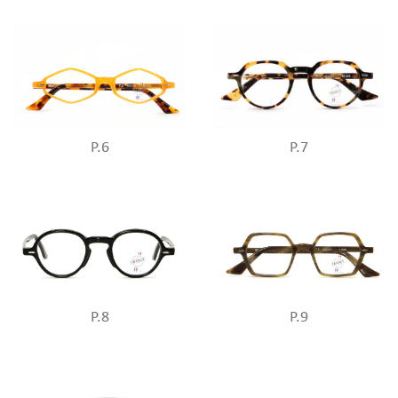
P.6
P.7
P.8
P.9