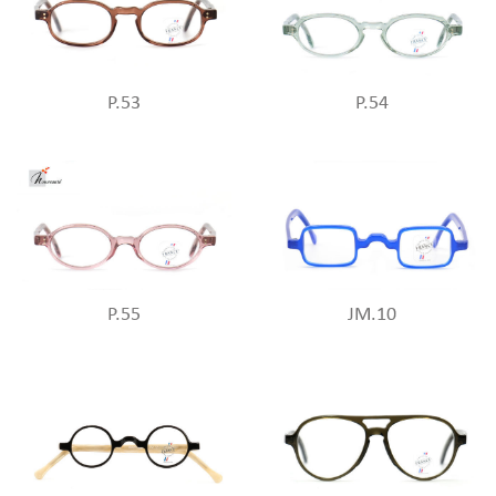
P.53
P.54
P.55
JM.10