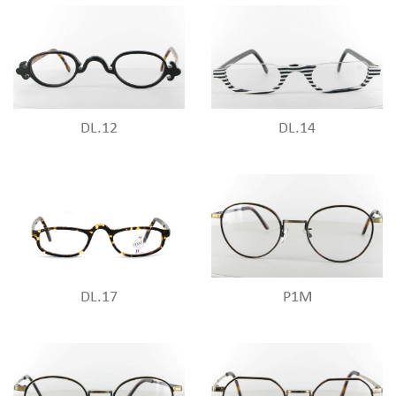
DL.12
DL.14
DL.17
P1M