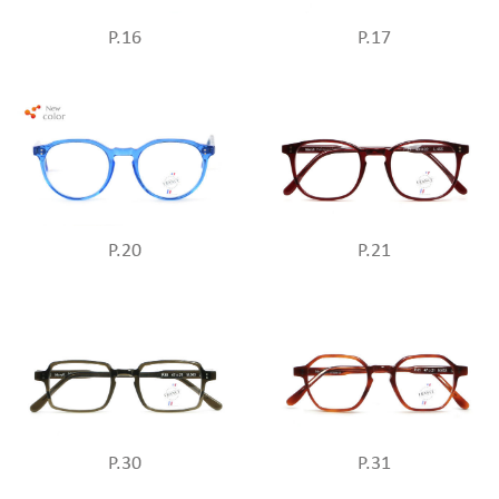
P.16
P.17
P.20
P.21
P.30
P.31