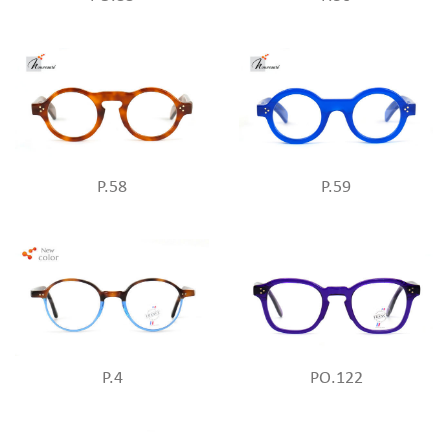
P.58
P.59
P.4
PO.122