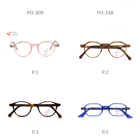
PO.309
PO.338
P.1
P.2
P.3
P.5