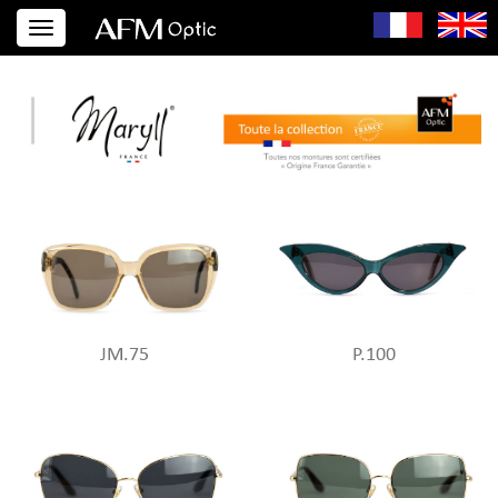
JM.75
P.100