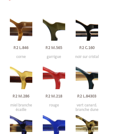
P.2 L.846
P.2 C.160
P.2 M.565
corne
noir sur cristal
garrigue
P.2 M.286
P.2 M.218
P.2 L.84303
miel branche
rouge
vert canard.
écaille
branche dune