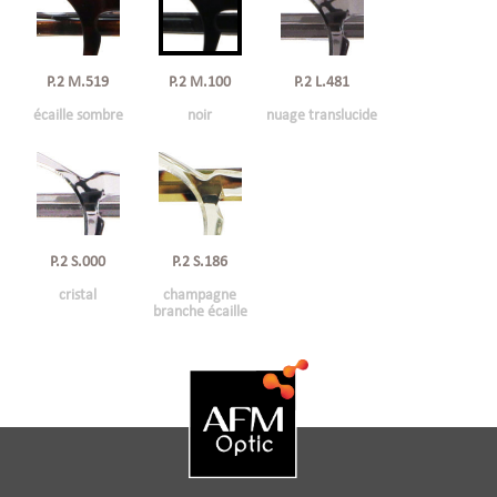
P.2 M.519
P.2 M.100
P.2 L.481
écaille sombre
noir
nuage translucide
P.2 S.000
P.2 S.186
cristal
champagne
branche écaille