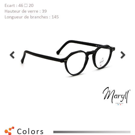
Ecart : 46 □ 20
Hauteur de verre : 39
Longueur de branches : 145
Colors