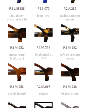
P.2 L.83828
P.2 S.070
P.2 A.235
bleu denim
bleu royal
tacheté noir et
branche écaille
nacre
P.2 M.228
P.2 M.252
P.2 M.692
éclats miel et
duo caramel
café et cristaux
café
éclats café
dorés
P.2 M.053
P.2 M.067
P.2 M.238
écaille blonde
écaille
écaille brune