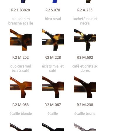
P.2 L.83828
P.2 S.070
P.2 A.235
bleu denim
bleu royal
tacheté noir et
branche écaille
nacre
P.2 M.228
P.2 M.252
P.2 M.692
éclats miel et
duo caramel
café et cristaux
café
éclats café
dorés
P.2 M.053
P.2 M.067
P.2 M.238
écaille blonde
écaille
écaille brune