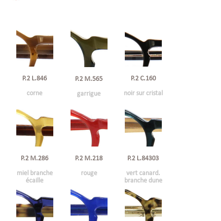
P.2 L.846
P.2 C.160
P.2 M.565
corne
noir sur cristal
garrigue
P.2 M.286
P.2 M.218
P.2 L.84303
miel branche
rouge
vert canard.
écaille
branche dune