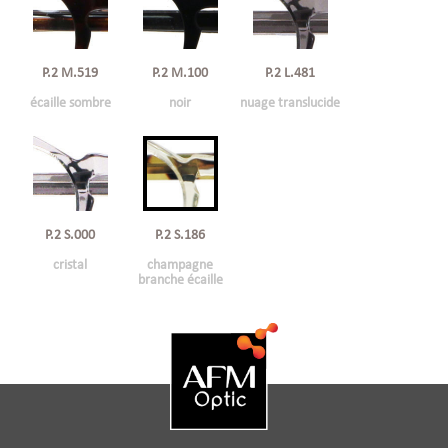
P.2 M.519
P.2 M.100
P.2 L.481
écaille sombre
noir
nuage translucide
P.2 S.000
P.2 S.186
cristal
champagne
branche écaille