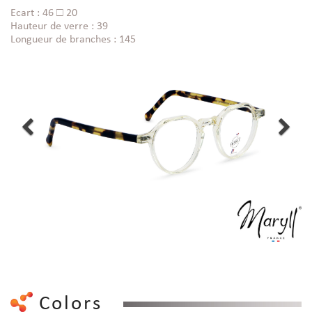
Ecart : 46 □ 20
Hauteur de verre : 39
Longueur de branches : 145
Colors