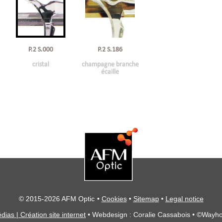
P.2 S.000
P.2 S.186
cristal
champagne branche
écaille
© 2015-2026 AFM Optic
•
Cookies
•
Sitemap
•
Legal notice
dias | Création site internet
• Webdesign : Coralie Cassabois
• ©Wayho