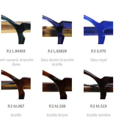
P.2 L.84303
P.2 L.83828
P.2 S.070
vert canard. branche
bleu denim branche
bleu royal
dune
écaille
P.2 M.067
P.2 M.238
P.2 M.519
écaille
écaille brune
écaille sombre