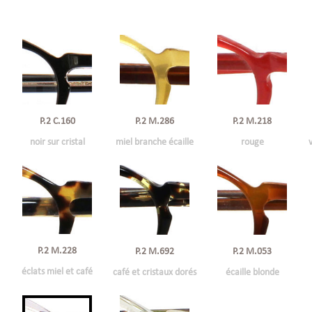
P.2 C.160
P.2 M.286
P.2 M.218
noir sur cristal
miel branche écaille
rouge
P.2 M.228
P.2 M.692
P.2 M.053
éclats miel et café
café et cristaux dorés
écaille blonde