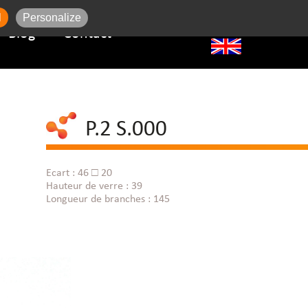
l
Personalize
Blog
Contact
P.2 S.000
Ecart : 46 □ 20
Hauteur de verre : 39
Longueur de branches : 145