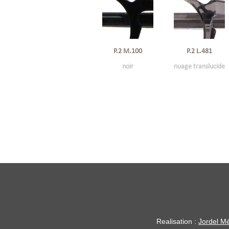
P.2 M.100
P.2 L.481
noir
nuage translucide
Realisation :
Jordel Mé