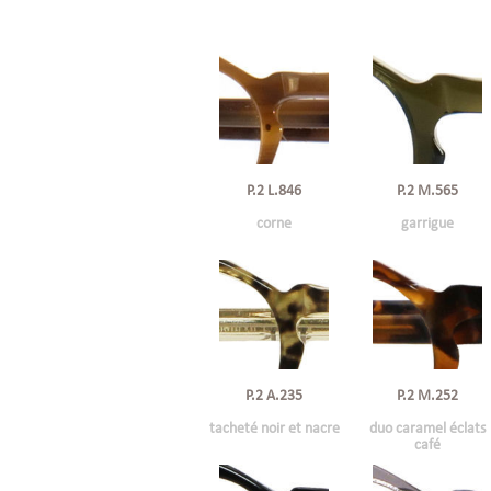
P.2 L.846
P.2 M.565
corne
garrigue
P.2 A.235
P.2 M.252
tacheté noir et nacre
duo caramel éclats
café