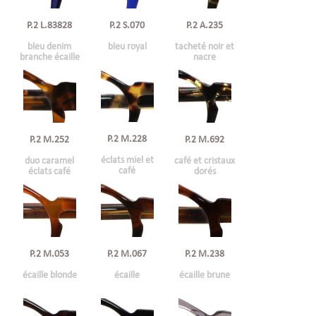
P.2 L.83828
P.2 S.070
P.2 A.235
bleu denim
bleu royal
tacheté noir et
branche écaille
nacre
P.2 M.228
P.2 M.252
P.2 M.692
éclats miel et
duo caramel
café et cristaux
café
éclats café
dorés
P.2 M.053
P.2 M.067
P.2 M.238
écaille blonde
écaille
écaille brune