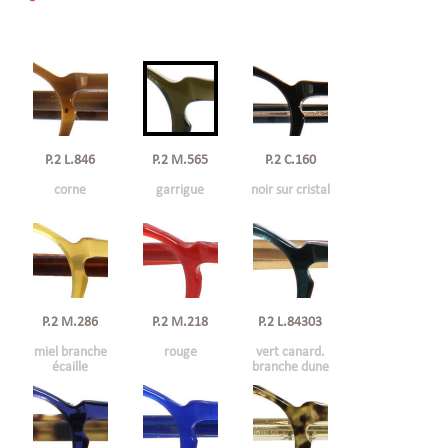
P.2 L.846
P.2 C.160
P.2 M.565
corne
noir sur cristal
garrigue
P.2 M.286
P.2 M.218
P.2 L.84303
miel branche
rouge
vert canard.
écaille
branche dune