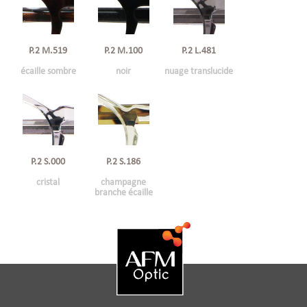
P.2 M.519
P.2 M.100
P.2 L.481
écaille sombre
noir
nuage translucide
P.2 S.000
P.2 S.186
cristal
champagne
branche écaille