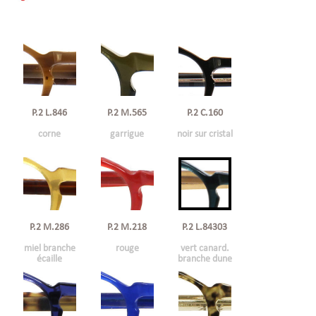
P.2 L.846
P.2 C.160
P.2 M.565
corne
noir sur cristal
garrigue
P.2 M.286
P.2 M.218
P.2 L.84303
miel branche
rouge
vert canard.
écaille
branche dune