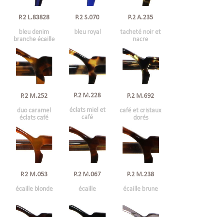
P.2 L.83828
P.2 S.070
P.2 A.235
bleu denim
bleu royal
tacheté noir et
branche écaille
nacre
P.2 M.228
P.2 M.252
P.2 M.692
éclats miel et
duo caramel
café et cristaux
café
éclats café
dorés
P.2 M.053
P.2 M.067
P.2 M.238
écaille blonde
écaille
écaille brune