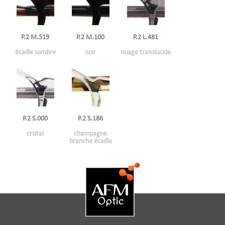
P.2 M.519
P.2 M.100
P.2 L.481
écaille sombre
noir
nuage translucide
P.2 S.000
P.2 S.186
cristal
champagne
branche écaille