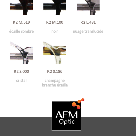
P.2 M.519
P.2 M.100
P.2 L.481
écaille sombre
noir
nuage translucide
P.2 S.000
P.2 S.186
cristal
champagne
branche écaille