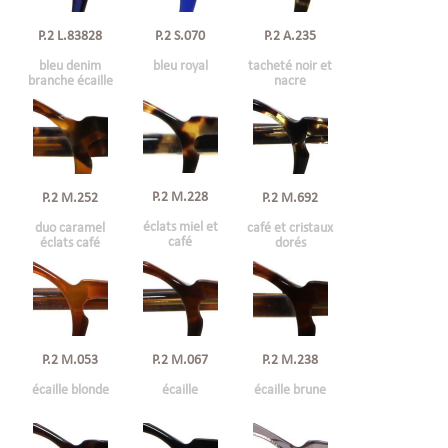
P.2 L.83828
P.2 S.070
P.2 A.235
bleu denim
bleu royal
tacheté noir et
branche écaille
nacre
P.2 M.228
P.2 M.252
P.2 M.692
éclats miel et
duo caramel
café et cristaux
café
éclats café
dorés
P.2 M.053
P.2 M.067
P.2 M.238
écaille blonde
écaille
écaille brune