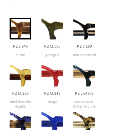
P.2 L.846
P.2 C.160
P.2 M.565
corne
noir sur cristal
garrigue
P.2 M.286
P.2 M.218
P.2 L.84303
miel branche
rouge
vert canard.
écaille
branche dune