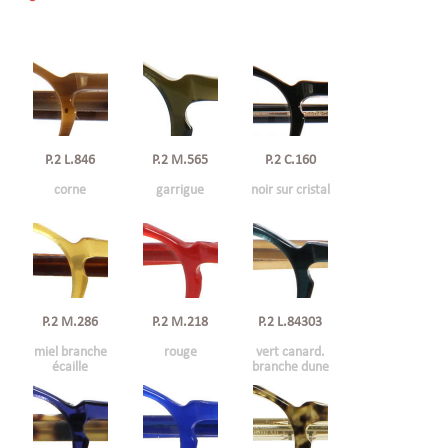
P.2 L.846
P.2 C.160
P.2 M.565
corne
noir sur cristal
garrigue
P.2 M.286
P.2 M.218
P.2 L.84303
miel branche
rouge
vert canard.
écaille
branche dune