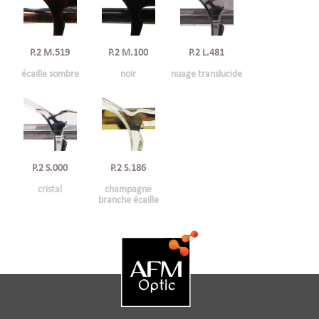
P.2 M.519
P.2 M.100
P.2 L.481
écaille sombre
noir
nuage translucide
P.2 S.000
P.2 S.186
cristal
champagne
branche écaille