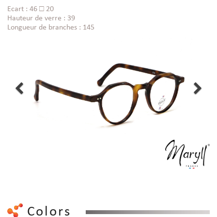
Ecart : 46 □ 20
Hauteur de verre : 39
Longueur de branches : 145
Colors