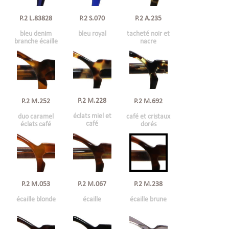
P.2 L.83828
P.2 S.070
P.2 A.235
bleu denim
bleu royal
tacheté noir et
branche écaille
nacre
P.2 M.228
P.2 M.252
P.2 M.692
éclats miel et
duo caramel
café et cristaux
café
éclats café
dorés
P.2 M.053
P.2 M.067
P.2 M.238
écaille blonde
écaille
écaille brune