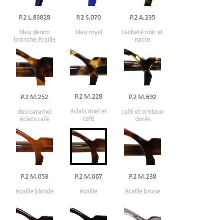
P.2 L.83828
P.2 S.070
P.2 A.235
bleu denim
bleu royal
tacheté noir et
branche écaille
nacre
P.2 M.228
P.2 M.252
P.2 M.692
éclats miel et
duo caramel
café et cristaux
café
éclats café
dorés
P.2 M.053
P.2 M.067
P.2 M.238
écaille blonde
écaille
écaille brune