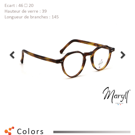
Ecart : 46 □ 20
Hauteur de verre : 39
Longueur de branches : 145
Colors