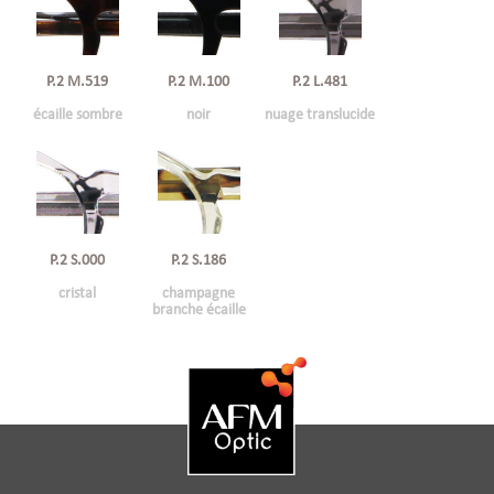
P.2 M.519
P.2 M.100
P.2 L.481
écaille sombre
noir
nuage translucide
P.2 S.000
P.2 S.186
cristal
champagne
branche écaille