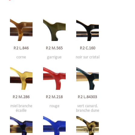
P.2 L.846
P.2 C.160
P.2 M.565
corne
noir sur cristal
garrigue
P.2 M.286
P.2 M.218
P.2 L.84303
miel branche
rouge
vert canard.
écaille
branche dune