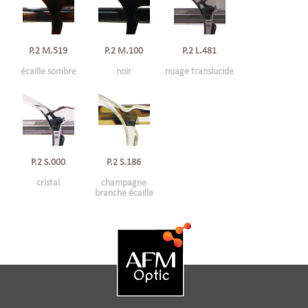
P.2 M.519
P.2 M.100
P.2 L.481
écaille sombre
noir
nuage translucide
P.2 S.000
P.2 S.186
cristal
champagne
branche écaille