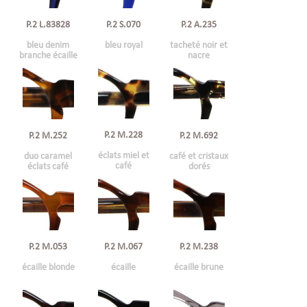
P.2 L.83828
P.2 S.070
P.2 A.235
bleu denim
bleu royal
tacheté noir et
branche écaille
nacre
P.2 M.228
P.2 M.252
P.2 M.692
éclats miel et
duo caramel
café et cristaux
café
éclats café
dorés
P.2 M.053
P.2 M.067
P.2 M.238
écaille blonde
écaille
écaille brune