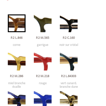
P.2 L.846
P.2 C.160
P.2 M.565
corne
noir sur cristal
garrigue
P.2 M.286
P.2 M.218
P.2 L.84303
miel branche
rouge
vert canard.
écaille
branche dune